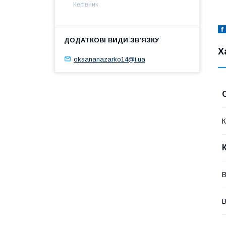
Керівник
Х
oksananazarko14@i.ua
К
В
В