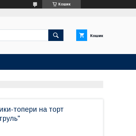
Кошик
Кошик
ики-топери на торт
труль"