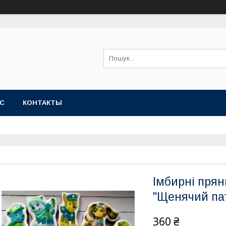
АС
КОНТАКТЫ
Імбирні прян
"Щенячий па
360 ₴