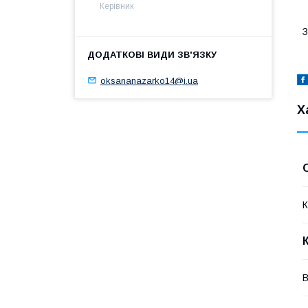
Керівник
З
oksananazarko14@i.ua
Х
К
В