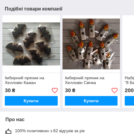
Подібні товари компанії
Імбирний пряник на
Імбирний пряник на
Набі
Хелловін Кажан
Хелловін Свічка
"8 Б
30
30
200
₴
₴
Купити
Купити
Про нас
100% позитивних з 82 відгуків за рік