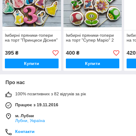
Імбирні пряники-топери
Імбирні пряники-топери
Імби
на торт "Принцеси Діснея"
на торт "Супер Маріо" 2
на т
395
400
420
₴
₴
Купити
Купити
Про нас
100% позитивних з 82 відгуків за рік
Працює з 19.11.2016
м. Лубни
Лубни, Україна
Контакти