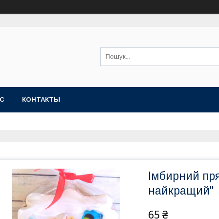
АС
КОНТАКТЫ
Імбирний пря
найкращий"
65 ₴