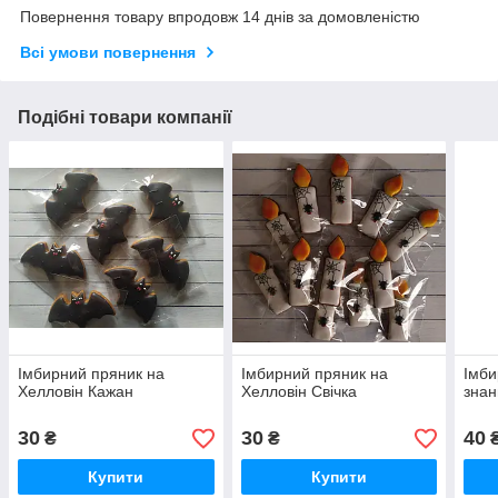
Повернення товару впродовж 14 днів за домовленістю
Всі умови повернення
Подібні товари компанії
Імбирний пряник на
Імбирний пряник на
Імби
Хелловін Кажан
Хелловін Свічка
знан
30
30
40
₴
₴
Купити
Купити