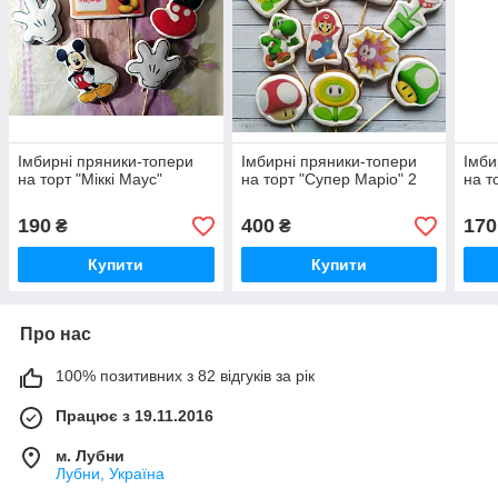
Імбирні пряники-топери
Імбирні пряники-топери
Імби
на торт "Міккі Маус"
на торт "Супер Маріо" 2
на т
190
400
170
₴
₴
Купити
Купити
Про нас
100% позитивних з 82 відгуків за рік
Працює з 19.11.2016
м. Лубни
Лубни, Україна