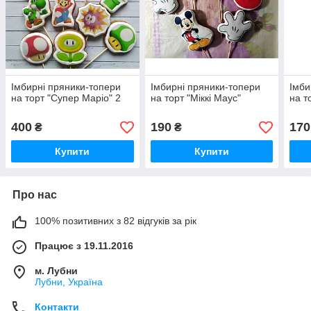
Імбирні пряники-топери
Імбирні пряники-топери
Імби
на торт "Супер Маріо" 2
на торт "Міккі Маус"
на т
400
190
170
₴
₴
Купити
Купити
Про нас
100% позитивних з 82 відгуків за рік
Працює з 19.11.2016
м. Лубни
Лубни, Україна
Контакти