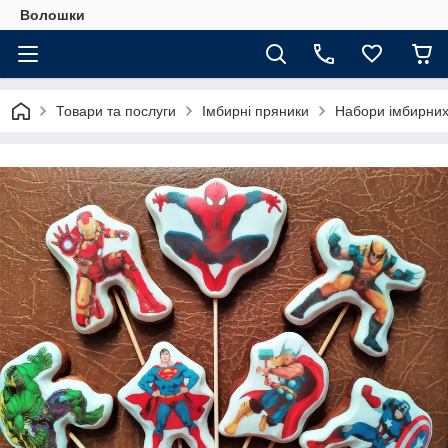
Волошки
Товари та послуги
Імбирні пряники
Набори імбирних