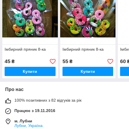
Імбирний пряник 8-ка
Імбирний пряник 8-ка
Імби
45
55
60
₴
₴
Купити
Купити
Про нас
100% позитивних з 82 відгуків за рік
Працює з 19.11.2016
м. Лубни
Лубни, Україна