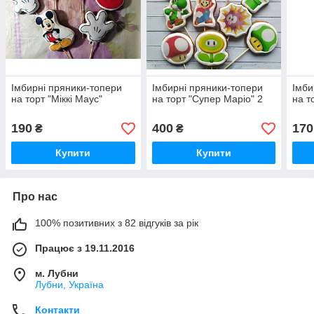
Імбирні пряники-топери
Імбирні пряники-топери
Імби
на торт "Міккі Маус"
на торт "Супер Маріо" 2
на т
190
400
170
₴
₴
Купити
Купити
Про нас
100% позитивних з 82 відгуків за рік
Працює з 19.11.2016
м. Лубни
Лубни, Україна
Контакти