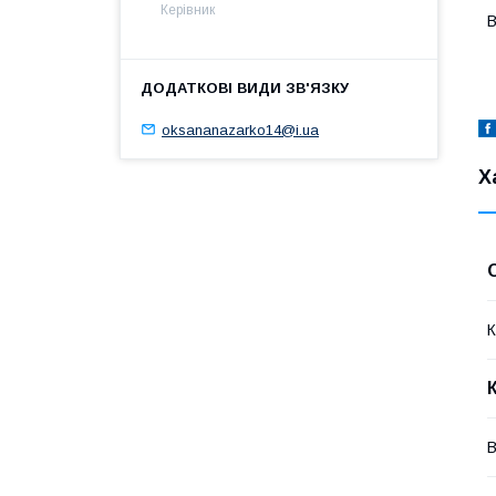
Керівник
В
oksananazarko14@i.ua
Х
К
В