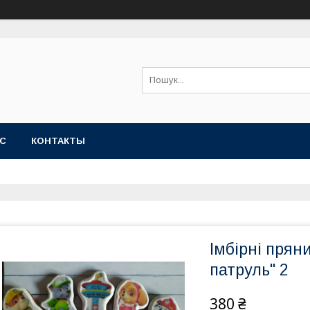
АС
КОНТАКТЫ
Імбірні прян
патруль" 2
380 ₴