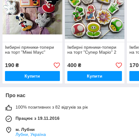
Імбирні пряники-топери
Імбирні пряники-топери
Імби
на торт "Міккі Маус"
на торт "Супер Маріо" 2
на т
190
400
170
₴
₴
Купити
Купити
Про нас
100% позитивних з 82 відгуків за рік
Працює з 19.11.2016
м. Лубни
Лубни, Україна