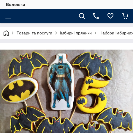
Волошки
Товари та послуги
Імбирні пряники
Набори імбирних