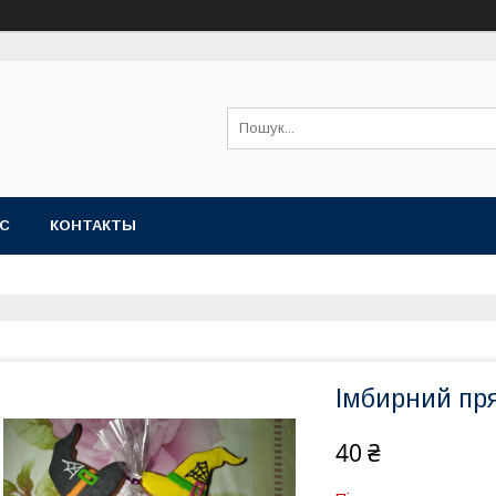
АС
КОНТАКТЫ
Імбирний пр
40 ₴