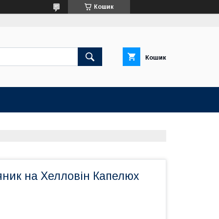
Кошик
Кошик
яник на Хелловін Капелюх