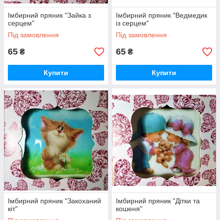
Імбирний пряник "Зайка з
Імбирний пряник "Ведмедик
серцем"
із серцем"
Під замовлення
Під замовлення
65
65
₴
₴
Купити
Купити
Імбирний пряник "Закоханий
Імбирний пряник "Дітки та
кіт"
кошеня"