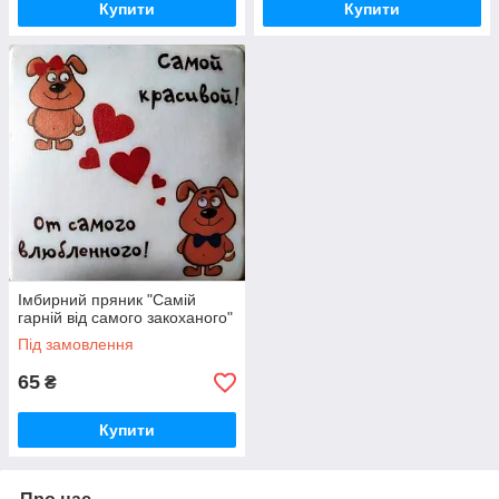
Купити
Купити
Імбирний пряник "Самій
гарній від самого закоханого"
Під замовлення
65
₴
Купити