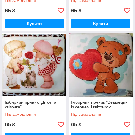
Під замовлення
Під замовлення
65
65
₴
₴
Купити
Купити
Імбирний пряник "Дітки та
Імбирний пряник "Ведмедик
квіточка"
із серцем і квіточкою"
Під замовлення
Під замовлення
65
65
₴
₴