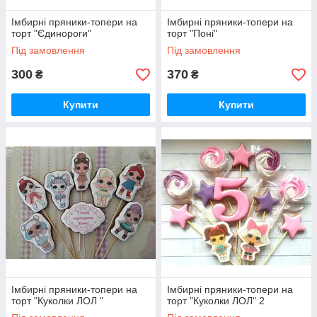
Імбирні пряники-топери на
Імбирні пряники-топери на
торт "Єдинороги"
торт "Поні"
Під замовлення
Під замовлення
300
370
₴
₴
Купити
Купити
Імбирні пряники-топери на
Імбирні пряники-топери на
торт "Куколки ЛОЛ "
торт "Куколки ЛОЛ" 2