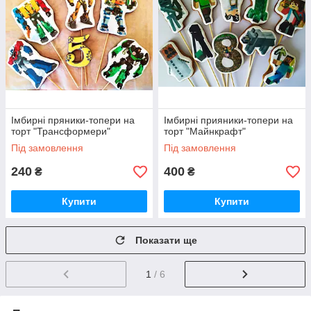
Імбирні пряники-топери на
Імбирні прияники-топери на
торт "Трансформери"
торт "Майнкрафт"
Під замовлення
Під замовлення
240
400
₴
₴
Купити
Купити
Показати ще
1
/ 6