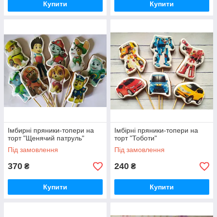
Купити
Купити
Імбирні пряники-топери на
Імбірні пряники-топери на
торт "Щенячий патруль"
торт "Тоботи"
Під замовлення
Під замовлення
370
240
₴
₴
Купити
Купити