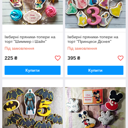
Імбирні пряники-топери на
Імбирні пряники-топери на
торт "Шиммер і Шайн"
торт "Принцеси Діснея"
Під замовлення
Під замовлення
225
395
₴
₴
Купити
Купити