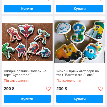
Купити
Купити
Імбирні пряники-топери на
Імбирні пряники-топери на
торт "Супергерої"
торт "Вантажівка Льова"
Під замовлення
Під замовлення
290
230
₴
₴
Купити
Купити