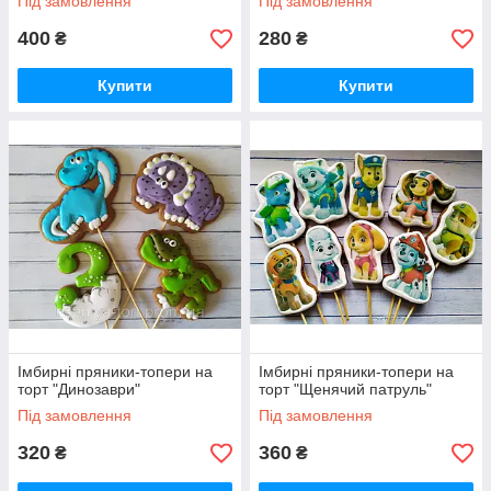
Під замовлення
Під замовлення
400
280
₴
₴
Купити
Купити
Імбирні пряники-топери на
Імбирні пряники-топери на
торт "Динозаври"
торт "Щенячий патруль"
Під замовлення
Під замовлення
320
360
₴
₴