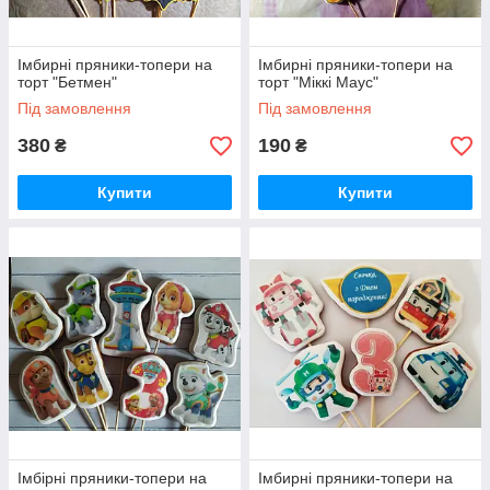
Імбирні пряники-топери на
Імбирні пряники-топери на
торт "Бетмен"
торт "Міккі Маус"
Під замовлення
Під замовлення
380
190
₴
₴
Купити
Купити
Імбірні пряники-топери на
Імбирні пряники-топери на