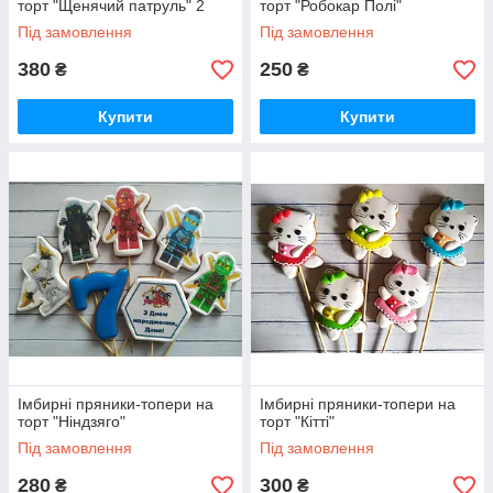
торт "Щенячий патруль" 2
торт "Робокар Полі"
Під замовлення
Під замовлення
380
250
₴
₴
Купити
Купити
Імбирні пряники-топери на
Імбирні пряники-топери на
торт "Ніндзяго"
торт "Кітті"
Під замовлення
Під замовлення
280
300
₴
₴