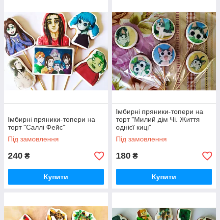
Імбирні пряники-топери на
Імбирні пряники-топери на
торт "Милий дім Чі. Життя
торт "Саллі Фейс"
однієї киці"
Під замовлення
Під замовлення
240
180
₴
₴
Купити
Купити