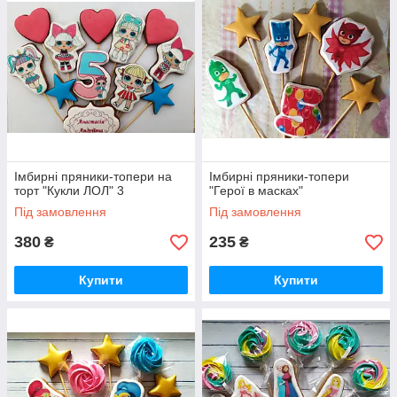
Імбирні пряники-топери на
Імбирні пряники-топери
торт "Кукли ЛОЛ" 3
"Герої в масках"
Під замовлення
Під замовлення
380
235
₴
₴
Купити
Купити